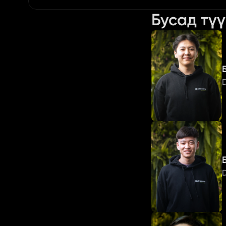
Бусад тү
D