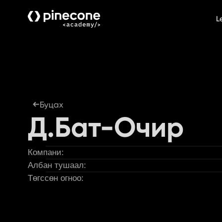
L
Буцах
Д.Бат-Очир
Компани:
Албан тушаал:
Төгссөн огноо: