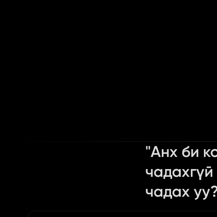
"Анх би к
чадахгүй 
чадах уу?
Content