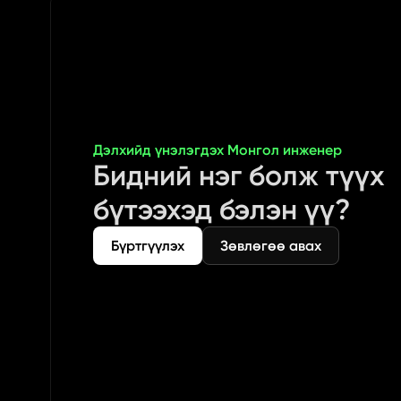
Дэлхийд үнэлэгдэх Монгол инженер
Бидний нэг болж түүх 
бүтээхэд бэлэн үү?
Бүртгүүлэх
Зөвлөгөө авах