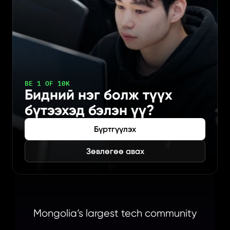
BE 1 OF 10K
Бидний нэг болж түүх 
бүтээхэд бэлэн үү?
Бүртгүүлэх
Зөвлөгөө авах
Mongolia’s largest tech community