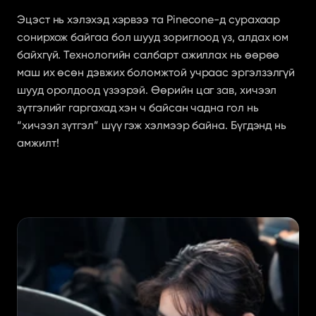
Эцэст нь хэлэхэд хэрвээ та Pinecone-д сурахаар 
сонирхож байгаа бол шууд зориглоод үз, алдах юм 
байхгүй. Технологийн салбарт ажиллах нь өөрөө 
маш их өсөн дэвжих боломжтой учраас эргэлзэлгүй 
шууд оролдоод үзээрэй. Өөрийн цаг зав, хичээл 
зүтгэлийг гаргахад хэн ч байсан чадна гол нь 
“хичээл зүтгэл” шүү гэж хэлмээр байна. Бүгдэнд нь 
амжилт!