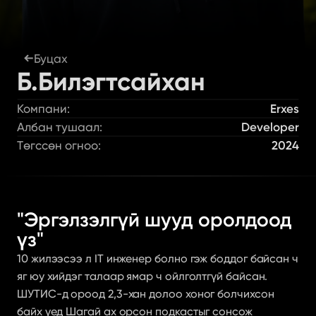
Буцах
Б.Билэгтсайхан
Компани:
Erxes
Албан тушаал:
Developer
Төгссөн огноо:
2024
"Эргэлзэлгүй шууд оролдоод 
үз"
10 жилээсээ л IT инженер болно гэж боддог байсан ч 
яг юу хийдэг талаар ямар ч ойлголтгүй байсан. 
ШУТИС-д ороод 2,3-хан долоо хоног болчихсон 
байх үед Шагай ах орсон подкастыг сонсож 