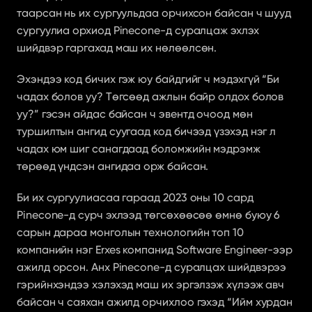
таарсан нь их сургуульдаа орчихсон байсан ч шууд 
сургуулиа орхиод Pinecone-д суралцаж эхлэх 
шийдвэр гаргахад маш их нөлөөлсөн. 
Эхэндээ код бичих гэж юу байдгийг ч мэдэхгүй “Би 
чадах болов уу? Төгсөөд ажлын байр олдох болов 
уу?” гэсэн айдас байсан ч эвентд очоод мөн 
туршилтын ангид суугаад код бичээд үзэхэд нэг л 
чадах юм шиг санагдаад боломжийн мэдрэмж 
төрөөд үндсэн ангидаа орж байсан. 
Би их сургуулиасаа гараад 2023 оны 10 сард 
Pinecone-д сурч эхлээд төгсөхөөсөө өмнө буюу 6 
сарын дараа монголын технологийн топ 10 
компанийн нэг Erxes компанид Software Engineer-ээр 
ажилд орсон. Анх Pinecone-д суралцах шийдвэрээ 
гэрийнхэндээ хэлэхэд маш их эргэлзэж хүлээж авч 
байсан ч саяхан ажилд орчихлоо гэхэд “Ийм хурдан 