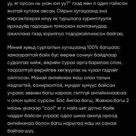
уу, яг орсон нь үнэн юм уу?” гээд мөн л адил гайхсан 
янзтай хүлээж авсан. Ойрын хугацаанд энэ 
мэргэжлээрээ илүү их туршлага хуримтлуулж 
ирээдүйд гадаадын томоохон компаниудад 
ажиллана гээд зорилгоо тодорхойлчихсон байгаа. 
Миний хувьд сургалтын хугацаанд 100% багшаас 
хамааралтай байх бус өөрөө сониуч байдлаар 
судалгаа хийж, өөрийн сурах арга барилаа олон, 
тасралтгүй өөрийгөө хөгжүүлэх нь чухал гэдгийг 
ойлгосон. Манай ангийнхан маш олон талын 
мэдлэгтэй, сонирхолтой, мундаг хүмүүс байсан 
учраас зөвхөн багш нараас гэлтгүй ангийнхнаасаа 
ч олон зүйлс сурсан. Бас Амгаа багш, Жавхаа багш 2 
маань үнэхээр “cool” яг л найз шиг дотно байж 
чаддаг байсан учраас одоо шинэ ажилд ороод 
ангийнхнаа болон багш нарыгаа маш их санаж 
байгаа шүү. 