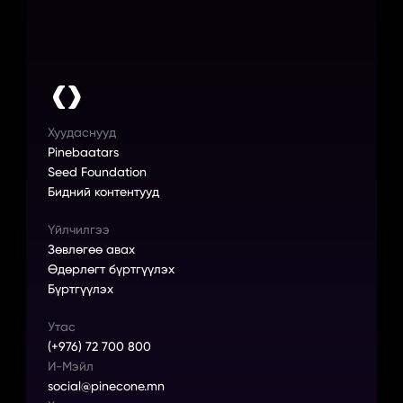
Хуудаснууд
Pinebaatars
Seed Foundation
Бидний контентууд
Үйлчилгээ
Зөвлөгөө авах
Өдөрлөгт бүртгүүлэх
Бүртгүүлэх
Утас
(+976) 72 700 800
И-Мэйл
social@pinecone.mn