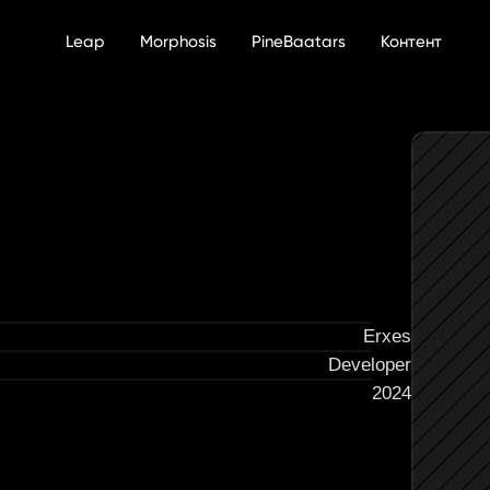
Leap
Morphosis
PineBaatars
Контент
Erxes
Developer
2024