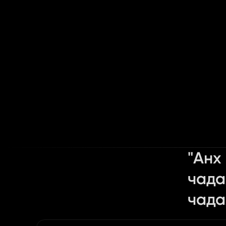
"Анх
чада
чада
Content