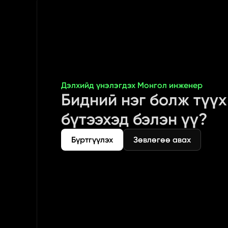
Дэлхийд үнэлэгдэх Монгол инженер
Бидний нэг болж түүх 
бүтээхэд бэлэн үү?
Бүртгүүлэх
Зөвлөгөө авах