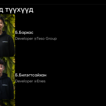
д түүхүүд
Б.Бархас
Developer @Teso Group
Б.Билэгтсайхан
Developer @Erxes