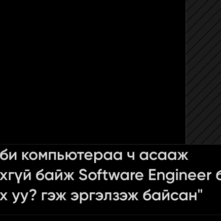
 би компьютераа ч асааж 
хгүй байж Software Engineer 
х уу? гэж эргэлзэж байсан"