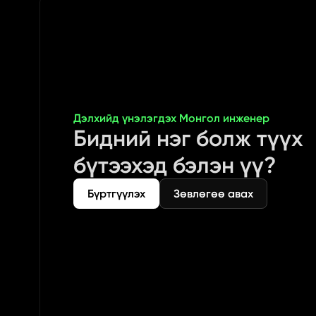
Дэлхийд үнэлэгдэх Монгол инженер
Бидний нэг болж түүх 
бүтээхэд бэлэн үү?
Бүртгүүлэх
Зөвлөгөө авах