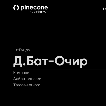
L
Буцах
Д.Бат-Очир
Компани:
Албан тушаал:
Төгссөн огноо: