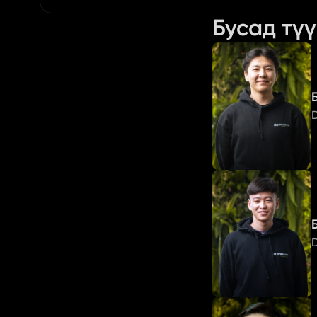
Бусад тү
D