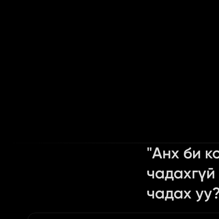
"Анх би к
чадахгүй 
чадах уу?
Content