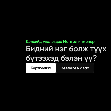
Дэлхийд үнэлэгдэх Монгол инженер
Бидний нэг болж түүх 
бүтээхэд бэлэн үү?
Бүртгүүлэх
Зөвлөгөө авах