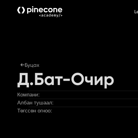
L
Буцах
Д.Бат-Очир
Компани:
Албан тушаал:
Төгссөн огноо: