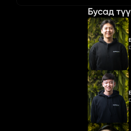
Бусад тү
D