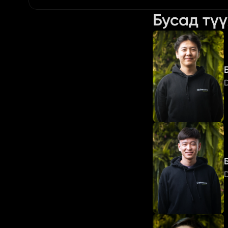
Бусад тү
D