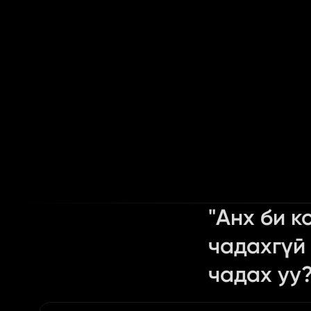
"Анх би к
чадахгүй 
чадах уу?
Content