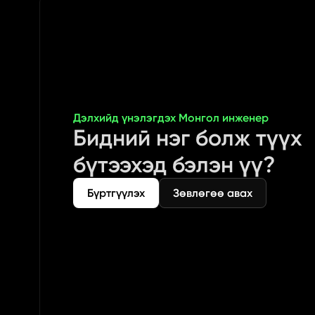
Дэлхийд үнэлэгдэх Монгол инженер
Бидний нэг болж түүх 
бүтээхэд бэлэн үү?
Бүртгүүлэх
Зөвлөгөө авах