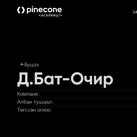
L
Буцах
Д.Бат-Очир
Компани:
Албан тушаал:
Төгссөн огноо: