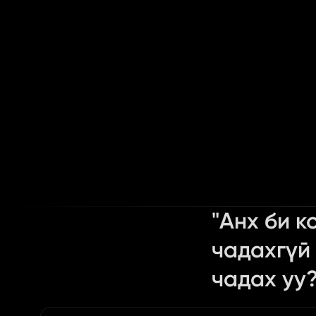
"Анх би к
чадахгүй 
чадах уу?
Content