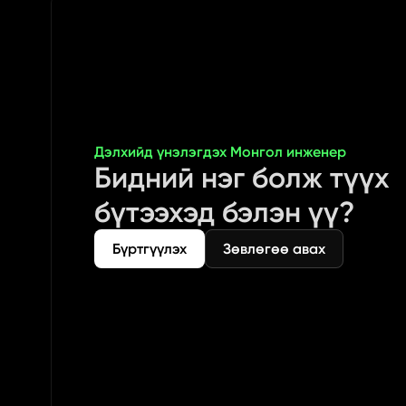
Дэлхийд үнэлэгдэх Монгол инженер
Бидний нэг болж түүх 
бүтээхэд бэлэн үү?
Бүртгүүлэх
Зөвлөгөө авах