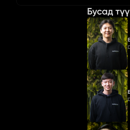
Бусад тү
D