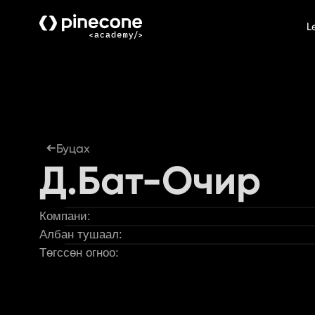
L
Буцах
Д.Бат-Очир
Компани:
Албан тушаал:
Төгссөн огноо: