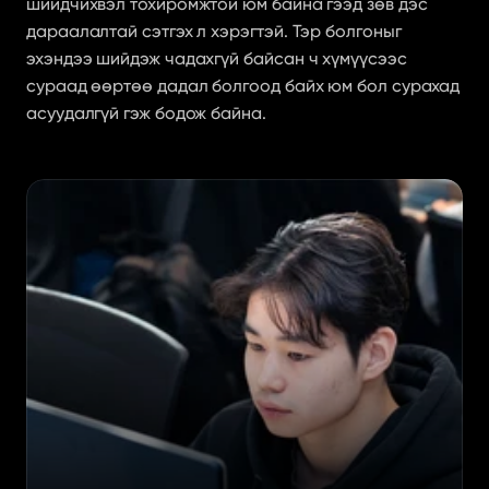
шийдчихвэл тохиромжтой юм байна гээд зөв дэс 
дараалалтай сэтгэх л хэрэгтэй. Тэр болгоныг 
эхэндээ шийдэж чадахгүй байсан ч хүмүүсээс 
сураад өөртөө дадал болгоод байх юм бол сурахад 
асуудалгүй гэж бодож байна.