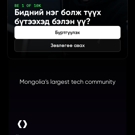
BE 1 OF 10K
Бидний нэг болж түүх 
бүтээхэд бэлэн үү?
Бүртгүүлэх
Зөвлөгөө авах
Mongolia’s largest tech community