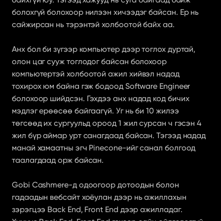
болохгүй болохоор нилээн хичээдэг байсан. Ер нь 
сайжирсан нь тэрэнтэй холбоотой байх аа.
Анх бол би зүгээр компьютер дээр тоглох дуртай, 
олон цаг сууж тоглодог байсан болохоор 
компьютертэй холбоотой ажил хийвэл надад 
тохирох юм байна гэж бодоод Software Engineer 
болохоор шийдсэн. Гэхдээ анх надад код бичих 
мэдлэг ерөөсөө байгаагүй. Уг нь би 10 жилээ 
төгсөөд их сургуульд ороод 1 жил сурсан ч гэсэн 4 
жил бүр аймар урт санагдаад байсан. Тэгээд надад 
манай хамаатны эгч Pinecone-ийг санал болгоод 
таалагдаад орж байсан.
Gobi Cashmere-д одоогоор дотоодын болон 
гадаадын вебсайт хоёулан дээр нь ажиллахын 
зэрэгцээ Back End, Front End дээр ажилладаг. 