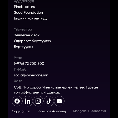
Хуудаснууд
Pinebaatars
Seed Foundation
Бидний контентууд
Үйлчилгээ
Зөвлөгөө авах
Өдөрлөгт бүртгүүлэх
Бүртгүүлэх
Утас
(+976) 72 700 800
И-Мэйл
social@pinecone.mn
Хаяг
СБД, 1-р хороо, Чингисийн өргөн чөлөө, Гурван 
гол оффис центр 4 давхар
Copyright ©
Pinecone Academy
Mongolia, Ulaanbaatar