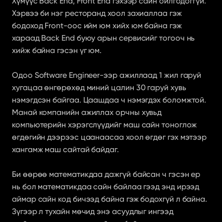
Хүмүүс Back End, Front End гэхээр сайн ойлгодоггүй. 
Хэрвээ би нэг ресторанд хоол захиаллаа гэж 
бодоход Front-оос ийм юм хийх юм байна гэж 
хараад Back End буюу арын сервисийг тогооч нь 
хийж байна гэсэн үг юм.
Одоо Software Engineer-ээр ажиллаад 1 жил гаруй 
хугацаа өнгөрөхөд миний цалин 30 гаруй хувь 
нэмэгдсэн байгаа. Цаашдаа ч нэмэгдэх боломжтой. 
Манай компанийн ажиллах орчны хувьд 
компьютерийн хэрэгслүүдийг маш сайн тоноглож 
өгдөгийн дээрээс цаанаасаа хоол өгдөг гэх мэтээр 
хангамж маш сайтай байдаг.
Би өөрөө математикдаа дажгүй байсан ч гэсэн ер 
нь бол математикдаа сайн байлаа гээд энд ирээд 
аймар сайн код бичээд байна гэж бодохгүй л байна. 
Зүгээр л тухайн мөчид энэ асуудлыг ингээд 