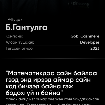
Буцах
Б.Гантулга
Компани:
Gobi Cashmere
Албан тушаал:
Developer
Төгссөн огноо:
2023
"Математикдаа сайн байлаа 
гээд энд ирээд аймар сайн 
код бичээд байна гэж 
бодохгүй л байна"
Манай ангид нэг аймар хөөрхөн охин байдаг байсан 
байхгүй юу. Тэгээд хажууд нь суга байгаад байж 