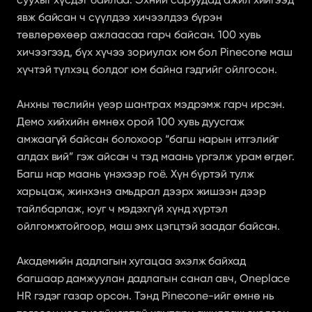
явж байсан ч сүүлдээ хичээлдээ бүрэн 
төвлөрөхөөр ажлаасаа гарч байсан. 100 хувь 
хичээгээд, бүх хүчээ зориулах юм бол Pinecone маш 
хүчтэй түлхэц болдог юм байна гэдгийг ойлгосон.
Анхны төслийн үеэр шантрах мэдрэмж гарч ирсэн. 
Демо хийхийн өмнөх орой 100 хувь дуусгаж 
амжаагүй байсан болохоор “багш нарын итгэлийг 
алдах вий” гэж айсан ч тэд маань үргэлж урам өгдөг. 
Багш нар маань үнэхээр гоё. Хүн бүртэй тулж 
харьцаж, жинхэнэ амьдрал дээрх жишээн дээр 
тайлбарлаж, юуг ч мэдэхгүй хүнд хүртэл 
ойлгомжтойгоор, маш эмх цэгцтэй заадаг байсан.
Академийн дадлагын хугацаа эхэлж байхад 
багшаар дамжуулан дадлагын санал авч, Oneplace 
HR гэдэг газар орсон. Тэнд Pinecone-ийг өмнө нь 