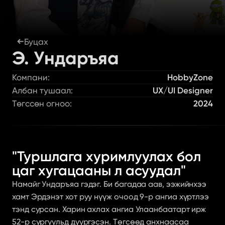
Буцах
Э. Ундаръяа
Компани:
HobbyZone
Албан тушаал:
UX/UI Designer
Төгссөн огноо:
2024
"Туршлага хуримлуулах бол 
цаг хугацааны л асуудал"
Намайг Ундаръяа гэдэг. Би багадаа аав, ээжийнхээ 
хамт Эрдэнэт хот руу нүүж очоод 9-р ангиа хүртлээ 
тэнд сурсан. Харин ахлах ангиа Улаанбаатарт ирж 
52-р сургуульд дүүргэсэн. Төгсөөд анхнаасаа 