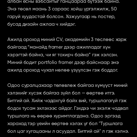
албан ёсны вэбсайтыг ганцаараа бүтээж байна. 
Энэ төсөл маань 3 сараас хойш үргэлжилж, 50 
гаруй хуудастай болсон. Хажуугаар нь постер, 
бусад дизайн ажлаа ч хийдэг.
Ажилд ороход миний CV, академийн 3 төслөөс харж 
байгаад “манайд framer дээр ажилладаг хүн 
хэрэгтэй байна, чи яг тохирч байна” гэж хэлсэн. 
Миний бодит portfolio framer дээр байснаар энэ 
ажилд ороход чухал нөлөө үзүүлсэн гэж боддог.
Одоо суралцахаар төлөвлөж байгаа хүмүүст миний 
хэлэхийг хүсэж байгаа зүйл бол — өөртөө итгэ. 
Битгий ай. Хийж чадахгүй байх вий, туршлагагүй гэж 
бодох тусам эхлэхээс айдаг. Гэхдээ чи эхэлж чадвал 
туршлага нь өөрөө хуримтлагдана. Одоо эргээд 
харахад тэр үеийн өөртөө хэлэх үг бол "Туршлага 
бол цаг хугацааны л асуудал. Битгий ай" л гэж хэлнэ.