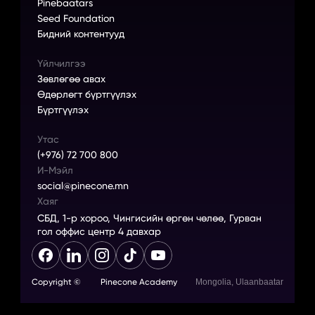
Pinebaatars
Seed Foundation
Бидний контентууд
Үйлчилгээ
Зөвлөгөө авах
Өдөрлөгт бүртгүүлэх
Бүртгүүлэх
Утас
(+976) 72 700 800
И-Мэйл
social@pinecone.mn
Хаяг
СБД, 1-р хороо, Чингисийн өргөн чөлөө, Гурван 
гол оффис центр 4 давхар
Copyright ©
Pinecone Academy
Mongolia, Ulaanbaatar