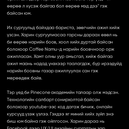
өөрөө л хүсэж байгаа бол өөрөө мэд дээ" гэж 
байсан юм.
Их сургуульд байхдаа бариста, зөөгчийн ажил хийж 
үзсэн. Харин сургуулиасаа гарсны дараах өвөл нь 
би өөрөө нарийн боов, хоол хийх дуртай байсан 
болохоор Coffee Namu-д нарийн боовчноор орж 
ажилласан. Хамт олны уур амьсгал, хийж байгаа 
ажил маань надад үнэхээр таалагдаж, бүр ирээдүйд 
нарийн боовны газар ажиллуулах сан гэж 
мөрөөдөж байв.
Тэр үед би Pinecone академийн талаар олж мэдсэн. 
Технологийн салбарт сонирхолтой байсан 
болохоор youtube-ээс код дагаж бичиж, онлайн 
курсүүд үзэж үзлээ. Гэхдээ яг миний хийх зүйл энэ 
биш юм байна гэж ойлгосон. Харин дараа нь 
Facebook дээр UX/UI дизайны сургалтын зар 