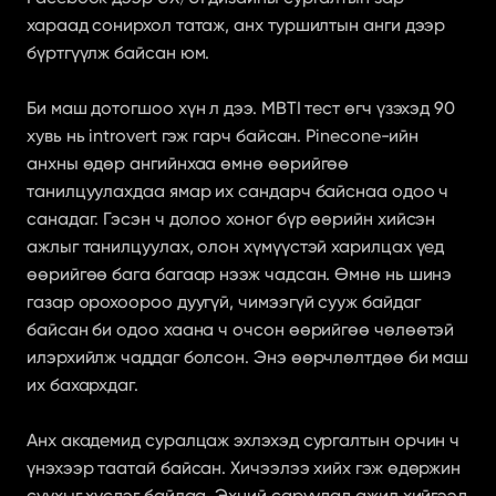
хараад сонирхол татаж, анх туршилтын анги дээр 
бүртгүүлж байсан юм.
Би маш дотогшоо хүн л дээ. MBTI тест өгч үзэхэд 90 
хувь нь introvert гэж гарч байсан. Pinecone-ийн 
анхны өдөр ангийнхаа өмнө өөрийгөө 
танилцуулахдаа ямар их сандарч байснаа одоо ч 
санадаг. Гэсэн ч долоо хоног бүр өөрийн хийсэн 
ажлыг танилцуулах, олон хүмүүстэй харилцах үед 
өөрийгөө бага багаар нээж чадсан. Өмнө нь шинэ 
газар орохоороо дуугүй, чимээгүй сууж байдаг 
байсан би одоо хаана ч очсон өөрийгөө чөлөөтэй 
илэрхийлж чаддаг болсон. Энэ өөрчлөлтдөө би маш 
их бахархдаг.
Анх академид суралцаж эхлэхэд сургалтын орчин ч 
үнэхээр таатай байсан. Хичээлээ хийх гэж өдөржин 
суухыг хүсдэг байлаа. Эхний саруудад ажил хийгээд 