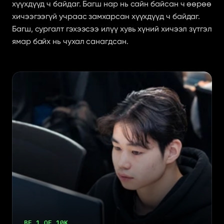
хүүхдүүд ч байдаг. Багш нар нь сайн байсан ч өөрөө 
хичээгээгүй учраас замхарсан хүүхдүүд ч байдаг. 
Багш, сургалт гэхээсээ илүү хувь хүний хичээл зүтгэл 
ямар байх нь чухал санагдсан.
BE 1 OF 10K