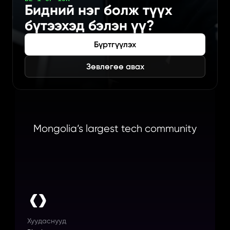
Бидний нэг болж түүх 
бүтээхэд бэлэн үү?
Бүртгүүлэх
Зөвлөгөө авах
Mongolia’s largest tech community
Хуудаснууд