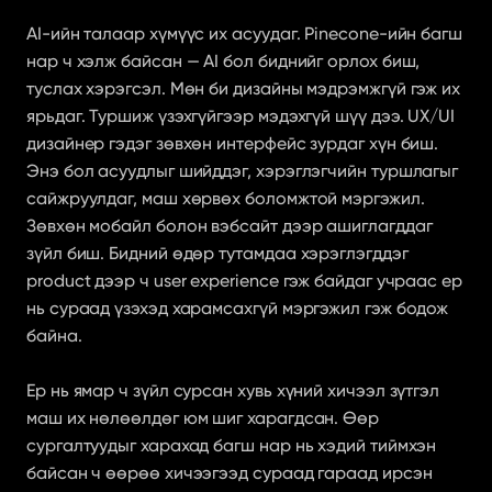
AI-ийн талаар хүмүүс их асуудаг. Pinecone-ийн багш 
нар ч хэлж байсан — AI бол биднийг орлох биш, 
туслах хэрэгсэл. Мөн би дизайны мэдрэмжгүй гэж их 
ярьдаг. Туршиж үзэхгүйгээр мэдэхгүй шүү дээ. UX/UI 
дизайнер гэдэг зөвхөн интерфейс зурдаг хүн биш. 
Энэ бол асуудлыг шийддэг, хэрэглэгчийн туршлагыг 
сайжруулдаг, маш хөрвөх боломжтой мэргэжил. 
Зөвхөн мобайл болон вэбсайт дээр ашиглагддаг 
зүйл биш. Бидний өдөр тутамдаа хэрэглэгддэг 
product дээр ч user experience гэж байдаг учраас ер 
нь сураад үзэхэд харамсахгүй мэргэжил гэж бодож 
байна.
Ер нь ямар ч зүйл сурсан хувь хүний хичээл зүтгэл 
маш их нөлөөлдөг юм шиг харагдсан. Өөр 
сургалтуудыг харахад багш нар нь хэдий тиймхэн 
байсан ч өөрөө хичээгээд сураад гараад ирсэн 