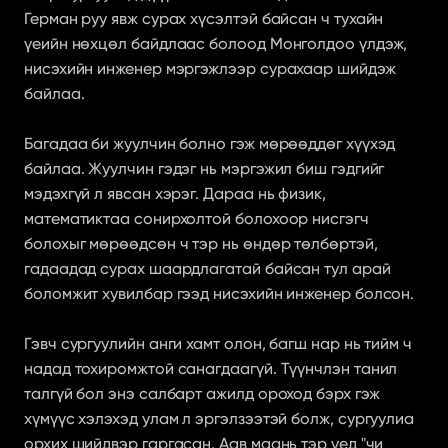
Герман руу явж сурах хүсэлтэй байсан ч тухайн 
үеийн нөхцөл байдлаас болоод Монголдоо үлдэж, 
нисэхийн инженер мэргэжлээр сурахаар шийдэж 
байлаа.
Багадаа би жуулчин болно гэж мөрөөддөг хүүхэд 
байлаа. Жуулчин гэдэг нь мэргэжил биш гэдгийг 
мэдэхгүй л явсан хэрэг. Дараа нь физик, 
математиктаа сонирхолтой болохоор нисгэгч 
болохыг мөрөөдсөн ч тэр нь өндөр төлбөртэй, 
гадаадад сурах шаардлагатай байсан тул арай 
боломжит хувилбар гээд нисэхийн инженер болсон.
Гэвч сургуулийн анги хамт олон, багш нар нь тийм ч 
надад тохиромжтой санагдаагүй. Түүнчлэн танил 
талгүй бол энэ салбарт ажилд ороход бэрх гэж 
хүмүүс хэлэхэд улам л эргэлзээтэй болж, сургуулиа 
орхих шийдвэр гаргасан. Аав маань тэр үед "чи 