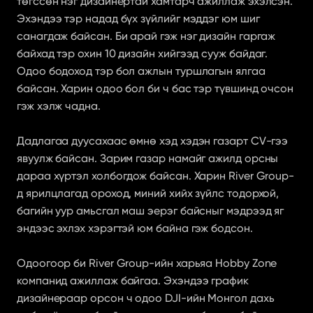
төгссөн нэг дизайнертай хамтарч ажиллаж эхэлсэн. 
Эхэндээ тэр надад бүх зүйлийг мэддэг юм шиг 
санагдаж байсан. Би арай гэж нэг дизайн гаргаж 
байхад тэр охин 10 дизайн хийгээд сууж байдаг. 
Одоо бодоход тэр бол ажлын туршлагын ялгаа 
байсан. Харин одоо бол би ч бас тэр түвшинд очсон 
гэж хэлж чадна.
Дадлагаа дуусахаас өмнө хэд хэдэн газарт CV-гээ 
явуулж байсан. Зарим газар намайг ажилд орсны 
дараа хүртэл холбогдож байсан. Харин River Group-
д ярилцлагад ороход, миний хийх зүйлс тодорхой, 
багийн уур амьсгал маш эерэг байсныг мэдрээд яг 
эндээс эхлэх хэрэгтэй юм байна гэж бодсон.
Одоогоор би River Group-ийн харьяа Hobby Zone 
компанид ажиллаж байгаа. Эхэндээ график 
дизайнераар орсон ч одоо DJI-ийн Монгол дахь 