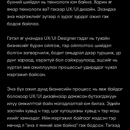
бүхний шийдэл нь технологи юм байна. Харин яг 
ямар технологи вэ? гэхээр UX/UI дизайн. Эхэндээ 
энэ мэргэжлийг зүгээр л зураг зурдаг ажил гэж 
бодож байлаа.
Гэтэл яг үнэндээ UX/UI Designer гэдэг нь тухайн 
бизнесийг бүрэн ойлгож, тэр ойлголтоо шийдэл 
болгон загварчилж, бодит амьдрал дээр туршиж, үр 
дүнг хараад, хэрэггүй бол сайжруулаад, эцсийг нь 
хүртэл зөв ажиллуулах процессыг удирддаг чухал 
мэргэжил байсан.
Энэ бүх ажил дунд бизнесийн процесс нь явж байдаг 
болохоор UX/UI дизайнаар дамжсан бүтээгдэхүүн 
илүү амжилттай байх магадлалтай юм билээ. Эдийн 
засгийн хувьд ч тэр, цаг хугацааны хувьд ч тэр маш 
ихийг хэмнэдэг. Ийм мэргэжил байгааг мэдсэн тэр 
мөчид л "энэ л миний зам байна" гэж бодсон. Тэгээд 