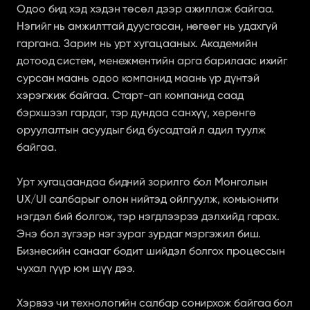
Одоо бид хэд хэдэн төсөл дээр ажиллаж байгаа. 
Нэгийг нь амжилттай дуусгасан, нөгөөг нь удахгүй 
гаргана. Зарим нь урт хугацааных. Академийн 
дотоод систем, менежментийн арга барилаас ихийг 
сурсан маань одоо компанид маань үр дүнтэй 
хэрэгжиж байгаа. Старт-ап компанид саад 
бэрхшээл гардаг, тэр дундаа санхүү, хөрөнгө 
оруулалтын асуудыг бид бусадтай л адил туулж 
байгаа.
Урт хугацаандаа бидний зорилго бол Монголын 
UX/UI салбарыг олон нийтэд ойлгуулж, комьюнити 
нэгдэл бий болгож, тэр нэгдлээрээ дэлхийд гарах. 
Энэ бол зүгээр нэг зураг зурдаг мэргэжил биш. 
Бизнесийн санааг бодит шийдэл болгох процессын 
чухал гүүр юм шүү дээ.
Хэрвээ чи технологийн салбар сонирхож байгаа бол 