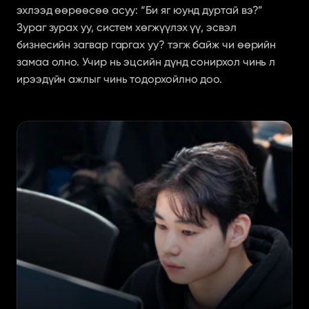
эхлээд өөрөөсөө асуу: “Би яг юунд дуртай вэ?” 
Зураг зурах уу, систем хөгжүүлэх үү, эсвэл 
бизнесийн загвар гаргах уу? тэгж байж чи өөрийн 
замаа олно. Учир нь эцсийн дүнд сонирхол чинь л 
ирээдүйн ажлыг чинь тодорхойлно доо.