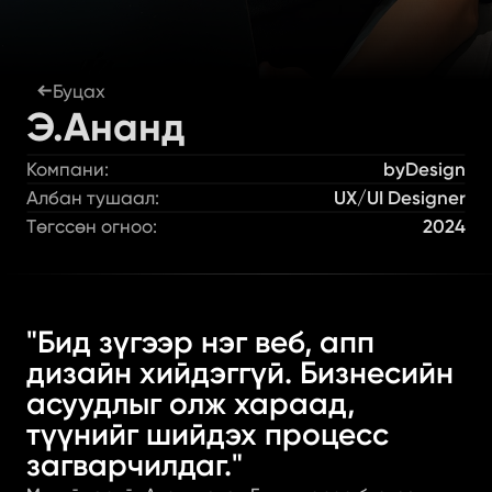
Буцах
Э.Ананд
Компани:
byDesign
Албан тушаал:
UX/UI Designer
Төгссөн огноо:
2024
"Бид зүгээр нэг веб, апп 
дизайн хийдэггүй. Бизнесийн 
асуудлыг олж хараад, 
түүнийг шийдэх процесс 
загварчилдаг."