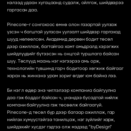
нэлээд удаан хугацаанд судалж, ойлгож, шийдвэрээ 
гаргасан даа.
Pinecone-г сонгохоос өмнө олон газартай уулзаж 
үзсэн ч багштай уулзсан уулзалт шийдвэр гаргахад 
шууд нөлөөлсөн. Академид дөрвөн бодит төсөл 
дээр ажиллаж, багтайгаа хамт амьдралд хэрэгжих 
шийдлүүдийг бүтээсэн нь онцгой туршлага байсан 
шүү. Төслүүд маань нэг нэгээрээ амь орж, 
технологийн түвшинд гарч бодитоор хөгжиж байгааг 
харах нь жинхэнэ урам зориг өгдөг юм байна лээ.
Би нэг л өдөр энэ чиглэлээр компаниа байгуулна 
даа гэж боддог байсан ч, үнэндээ бусадтай нийлж 
компани байгуулна гэж төсөөлж байгаагүй.
Pinecone-д төсөл бүр дээр багаар ажиллаж, гар 
нийлэх хүмүүстэйгээ танилцаж, нэг зүйлийг харж, 
шийдэхийг хүсдэг гэдгээ олж мэдээд “byDesign” 