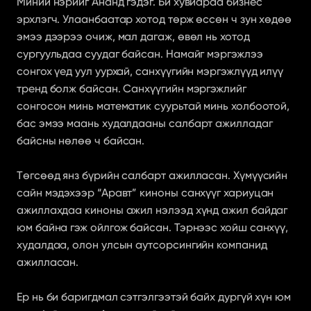
Миний нэрийг Ананд гэдэг. Би хувиараа бизнес 
эрхлэгч. Улаанбаатар хотод төрж өссөн ч зун хөдөө 
эмээ дээрээ очиж, мал дагаж, өвөл нь хотод 
сургуульдаа суудаг байсан. Намайг мэргэжлээ 
сонгох үед уул уурхай, санхүүгийн мэргэжлүүд илүү 
тренд болж байсан. Санхүүгийн мэргэжлийг 
сонгосон минь математик суурьтай минь холбоотой, 
бас эмээ маань худалдааны салбарт ажилладаг 
байсны нөлөө ч байсан.
Төгсөөд янз бүрийн салбарт ажилласан. Хүмүүсийн 
сайн мэдэхээр “Аравт” киноны санхүүг хариуцан 
ажиллахдаа киноны ажил нэлээд хүнд ажил байдаг 
юм байна гэж ойлгож байсан. Тэрнээс хойш санхүү, 
худалдаа, олон улсын аутсорсингийн компанид 
ажилласан.
Ер нь би баригдмал сэтгэлгээтэй байх дургүй хүн юм 