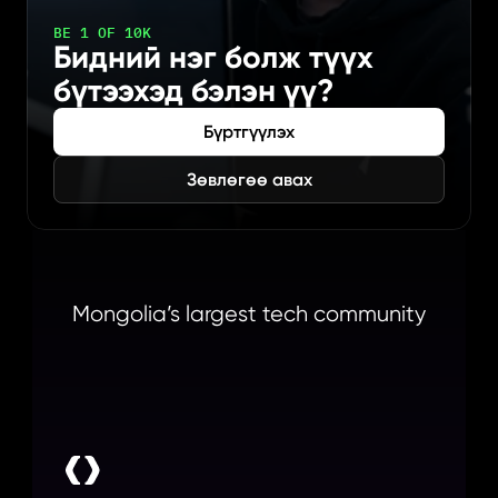
BE 1 OF 10K
Бидний нэг болж түүх 
бүтээхэд бэлэн үү?
Бүртгүүлэх
Зөвлөгөө авах
Mongolia’s largest tech community