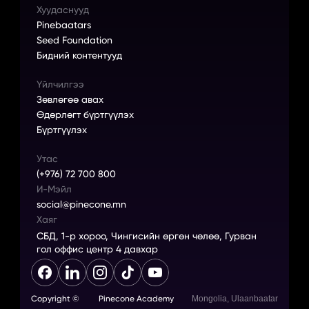
Хуудаснууд
Pinebaatars
Seed Foundation
Бидний контентууд
Үйлчилгээ
Зөвлөгөө авах
Өдөрлөгт бүртгүүлэх
Бүртгүүлэх
Утас
(+976) 72 700 800
И-Мэйл
social@pinecone.mn
Хаяг
СБД, 1-р хороо, Чингисийн өргөн чөлөө, Гурван 
гол оффис центр 4 давхар
Copyright ©
Pinecone Academy
Mongolia, Ulaanbaatar