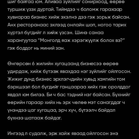
шиг байгаа юм. Аливаа зүйлийг сонирхоод, өөрөө 
туршиж үзэх дуртай. Тиймдээ ч боломж гарахаар 
хувиараа бизнес хийж эхэлнэ дээ гэж зорьж байсан. 
Анх ресторанаас эхлээд онлайн шоп, ногоо тарих 
хүртэл бүгдийг л хийж үзсэн. Шинэ санаа 
харангуутаа “Монголд яаж хэрэгжүүлж болох вэ?” 
гэж боддог нь миний зан.
Өнгөрсөн 6 жилийн хугацаанд бизнесээ өөрөө 
удирдаж, хийж бүтээж явахдаа нэг зүйлийг ойлгосон. 
Жижиг дунд бизнес эрхлэгчдийн хувьд хамгийн том 
бэрхшээл бол бүгдийг ганцаараа хийх гэж оролддог 
явдал юм билээ. Би ч бас тэдний нэг байсан. Бүхнийг 
өөрийн гараар хийх нь эрх чөлөө мэт санагддаг ч 
үнэндээ цаг хугацаа, эрч хүч, бүтээлч байдал 
бүхнээ шатааж байдаг.
Ингээд л судалж, эрж хайж яваад ойлгосон энэ 