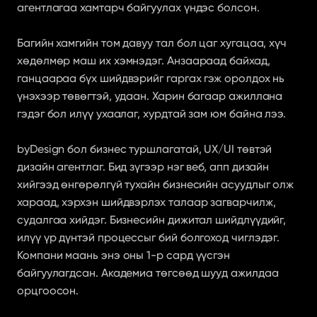
агентлагаа хамтарч байгуулах үндэс болсон.
Багийн хамгийн том давуу тал бол цаг хугацаа, хүч 
хөдөлмөр маш их хэмнэдэг. Анзаараад байхад, 
ганцаараа бүх шийдвэрийг гаргах гэж оролдох нь 
үнэхээр төвөгтэй, удаан. Харин багаар ажиллана 
гэдэг бол илүү ухаалаг, хурдтай зам юм байна лээ.
byDesign бол бизнес туршлагатай, UX/UI төвтэй 
дизайн агентлаг. Бид зүгээр нэг веб, апп дизайн 
хийгээд өнгөрөлгүй тухайн бизнесийн асуудлыг олж 
хараад, хэрхэн шийдвэрлэх талаар загварчилж, 
судалгаа хийдэг. Бизнесийн дижитал шийдлүүдийг, 
илүү үр дүнтэй процессыг бий болгоход чиглэдэг. 
Компани маань энэ оны 1-р сард үүсгэн 
байгуулагдсан. Академиа төгсөөд шууд ажилдаа 
орцгоосон.