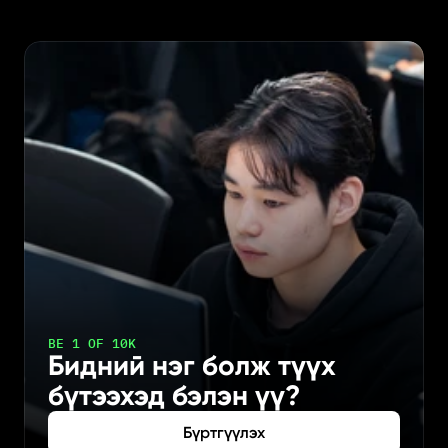
BE 1 OF 10K
Бидний нэг болж түүх 
бүтээхэд бэлэн үү?
Бүртгүүлэх