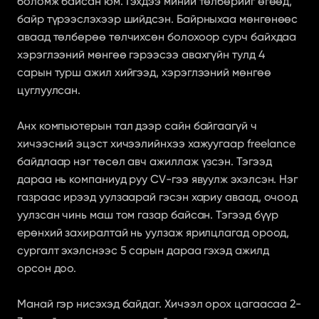
боломж байсан юм. Гэхдээ миний төлбөрийг өгөөд, 
байр түрээслэхээр шийдсэн. Байрныхаа мөнгөнөөс 
аваад төлбөрөө төлчихсөн болохоор сурч байхдаа 
хэрэглээний мөнгөө гэрээсээ авахгүйн тулд 4 
сарын турш ажил хийгээд, хэрэглээний мөнгөө 
цуглуулсан.
Анх компьютерын тал дээр сайн байгаагүй ч 
хичээсний эцэст хичээлийнхээ хажуугаар freelance 
байдлаар нэг төсөл авч ажиллаж үзсэн. Тэгээд 
дараа нь компаниуд руу CV-гээ явуулж эхэлсэн. Нэг 
газраас ирээд уулзаарай гэсэн хариу аваад, очоод 
уулзсан чинь маш том газар байсан. Тэгээд бүүр 
ерөнхий захиралтай нь уулзаж ярилцлагад ороод, 
сургалт эхэлснээс 5 сарын дараа гэхэд ажилд 
орсон доо.
Манай гэр нисэхэд байдаг. Хичээл орох цагаасаа 2-