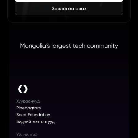
Зөвлөгөө авах
Mongolia’s largest tech community
Хуудаснууд
Pinebaatars
Seed Foundation
Бидний контентууд
Үйлчилгээ