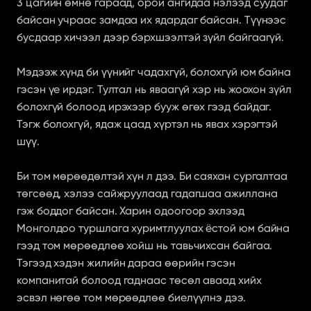
3 цагийн өмнө гараад, орой ангидаа нэлээд суудаг 
байсан учраас замдаа их ядардаг байсан. Түүнээс 
бусдаар хичээл дээр бэрхшээлтэй зүйл байгаагүй.
Мэдээж хүнд би үүнийг чадахгүй, болохгүй юм байна 
гэсэн үе ирдэг. Тултал нь яваагүй хэр нь жоохон зүйл 
болохгүй болоод ирэхээр бууж өгөх гээд байдаг. 
Тэгж болохгүй, ядаж цаад хүртэл нь явах хэрэгтэй 
шүү.
Би том мөрөөдөлтэй хүн л дээ. Би саяхан сургалтаа 
төгсөөд, хэлээ сайжруулаад гадагшаа ажиллана 
гэж боддог байсан. Харин одоогоор эхлээд 
Монголдоо туршлага хуримтлуулах ёстой юм байна 
гээд том мөрөөдлөө хойш нь тавьчихсан байгаа. 
Тэгээд хэдэн жилийн дараа өөрийн гэсэн 
компанитай болоод гаднаас төсөл аваад хийх 
эсвэл нөгөө том мөрөөдлөө биелүүлнэ дээ.