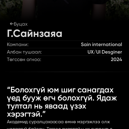
Буцах
Г.Сайнзаяа
Компани:
Sain international
Албан тушаал:
UX/UI Desginer
Төгссөн огноо:
2024
“Болохгүй юм шиг санагдах 
үед бууж өгч болохгүй. Ядаж 
тултал нь яваад үзэх 
хэрэгтэй.”
Академид суралцахаасаа өмнө мэргэжлээ олж 
чадаагүй байсан. Тэгээд ямартай ч их сургуульд 