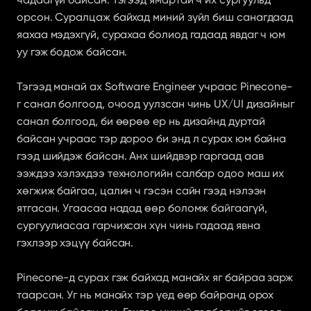
орсон. Суралцаж байхад миний зүйл биш санагдаад 
яахаа мэдэхгүй, сурахаа болиод гадаад явдаг ч юм 
уу гэж бодож байсан.
Тэгээд манай ах Software Engineer учраас Pinecone-
г санал болгоод, очоод уулзсан чинь UX/UI дизайныг 
санал болгоод, би өөрөө ер нь дизайнд дуртай 
байсан учраас тэр дороо би энд л сурах юм байна 
гээд шийдэж байсан. Анх шийдвэр гаргаад аав 
ээждээ хэлэхдээ технологийн салбар одоо маш их 
хөгжиж байгаа, цалин ч гэсэн сайн гээд нэлээн 
ятгасан. Угаасаа надад өөр боломж байгаагүй, 
сургуулиасаа гарчихсан хүн чинь гадаад явна 
гэхлээр хэцүү байсан.
Pinecone-д сурах гэж байхад манайх яг байраа зарж 
таарсан. Уг нь манайх тэр үед өөр байранд орох 